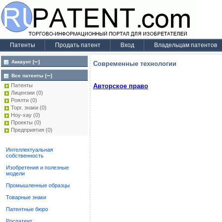
Патенты
Продать патент
Вход
Владельцам патентов
–
Аккаунт [
]
Современные технологии
–
Все патенты [
]
Авторское право
Патенты
Лицензии
(0)
Роялти
(0)
Торг. знаки
(0)
Ноу-хау
(0)
Проекты
(0)
Предприятия
(0)
Интеллектуальная
собственность
Изобретения и полезные
модели
Промышленные образцы
Товарные знаки
Патентные бюро
Роспатент